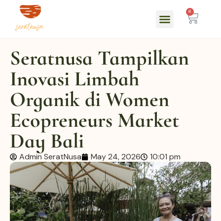
0
Seratnusa Tampilkan
Inovasi Limbah
Organik di Women
Ecopreneurs Market
Day Bali
Admin SeratNusa
May 24, 2026
10:01 pm