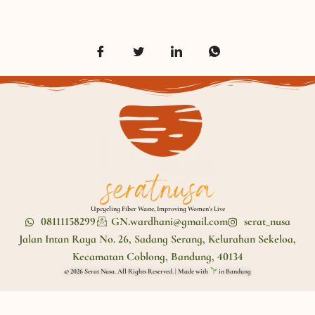
day-bali/
Upcycling Fiber Waste, Improving Women's Live
08111158299
GN.wardhani@gmail.com
serat_nusa
Jalan Intan Raya No. 26, Sadang Serang, Kelurahan Sekeloa,
Kecamatan Coblong, Bandung, 40134
© 2026 Serat Nusa. All Rights Reserved. | Made with
in Bandung