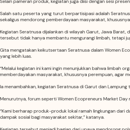
Selain pameran produk, kegiatan juga diisi dengan sesi present
Salah satu peserta yang turut berpartisipasi adalah
Seratnu
sekaligus mendorong pemberdayaan masyarakat, khususnya
Kegiatan Seratnusa dijalankan di wilayah Garut, Jawa Barat
tersebut tidak hanya membantu mengurangi limbah, tetapi j
Gita mengatakan keikutsertaan Seratnusa dalam Women Ecop
yang lebih luas.
“Melalui kegiatan ini kami ingin menunjukkan bahwa limbah organi
memberdayakan masyarakat, khususnya perempuan, agar memi
Ia menambahkan, kegiatan Seratnusa di Garut dan Lampung ti
Menurutnya, forum seperti Women Ecopreneurs Market Day men
“Kami berharap produk-produk lokal ramah lingkungan dari dae
dampak sosial bagi masyarakat sekitar,” katanya.
Kegiatan tersebut menjadi bagian dari upaya mendorong pol