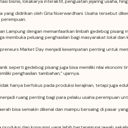
asi bisnis, lokakarya interaktif, penguatan jejaring usaha, hin
sa
yang didirikan oleh Gita Noerwardhani. Usaha tersebut dik
 perempuan.
, dan Lampung dengan memanfaatkan limbah gedebog pisang me
uga membuka peluang penghasilan bagi masyarakat lokal dan
reneurs Market Day menjadi kesempatan penting untuk memp
k seperti gedebog pisang juga bisa memiliki nilai ekonomi tinggi
liki penghasilan tambahan,” ujarnya.
dak hanya berfokus pada produksi kerajinan, tetapi juga ed
jadi ruang penting bagi para pelaku usaha perempuan untuk s
rah bisa semakin dikenal dan mampu bersaing di pasar yang le
a produksi dan konsumsi yang lebih bertanggung jawab seka