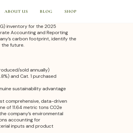
ABOUT US
BLOG
SHOP
G) inventory for the 2025
orate Accounting and Reporting
ny’s carbon footprint, identify the
 the future.
roduced/sold annually)
5.8%) and Cat. 1 purchased
enuine sustainability advantage
irst comprehensive, data-driven
ine of 11.64 metric tons CO2e
at the company’s environmental
ions accounting for
terial inputs and product