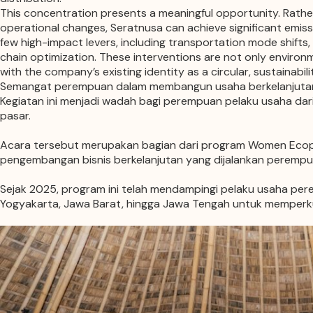
This concentration presents a meaningful opportunity. Rathe
operational changes, Seratnusa can achieve significant emiss
few high-impact levers, including transportation mode shifts,
chain optimization. These interventions are not only environm
with the company’s existing identity as a circular, sustainabil
Semangat perempuan dalam membangun usaha berkelanjutan 
Kegiatan ini menjadi wadah bagi perempuan pelaku usaha dar
pasar.
Acara tersebut merupakan bagian dari program Women Ecopre
pengembangan bisnis berkelanjutan yang dijalankan perempu
Sejak 2025, program ini telah mendampingi pelaku usaha per
Yogyakarta, Jawa Barat, hingga Jawa Tengah untuk memperku