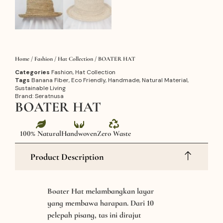
Home
/
Fashion
/
Hat Collection
/ BOATER HAT
Categories
Fashion
,
Hat Collection
Tags
Banana Fiber
,
Eco Friendly
,
Handmade
,
Natural Material
,
Sustainable Living
Brand:
Seratnusa
BOATER HAT
100% Natural
Handwoven
Zero Waste
Product Description
Boater Hat melambangkan layar
yang membawa harapan. Dari 10
pelepah pisang, tas ini dirajut