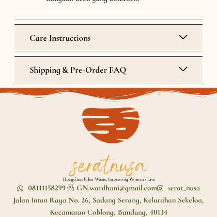
Care Instructions
Shipping & Pre-Order FAQ
Upcycling Fiber Waste, Improving Women's Live
08111158299
GN.wardhani@gmail.com
serat_nusa
Jalan Intan Raya No. 26, Sadang Serang, Kelurahan Sekeloa,
Kecamatan Coblong, Bandung, 40134