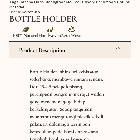
Tags
Banana Fiber
,
Biodegradable
,
Eco Friendly
,
Handmade
,
Natural
Material
Brand:
Seratnusa
BOTTLE HOLDER
100% Natural
Handwoven
Zero Waste
Product Description
Bottle Holder lahir dari kebiasaan
sederhana: membawa minum sendiri.
Dari 15–45 pelepah pisang,
perempuan pengrajin merajut wadah
yang menemani gaya hidup
berkelanjutan. Setiap anyaman
membantu mengurangi plastik sekali
pakai. Di dalamnya tersimpan
kepedulian pada bumi dan sesama.
Langkah kecil yang konsisten.