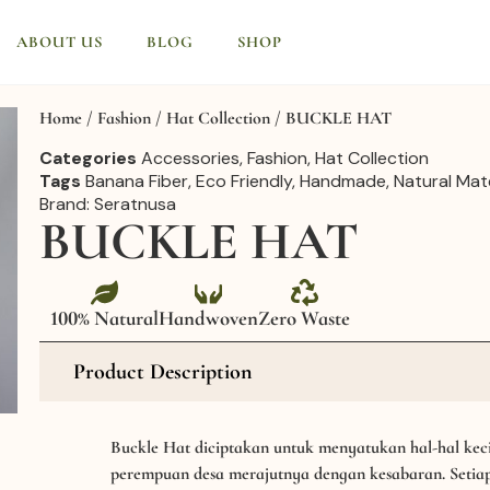
ABOUT US
BLOG
SHOP
Home
/
Fashion
/
Hat Collection
/ BUCKLE HAT
Categories
Accessories
,
Fashion
,
Hat Collection
Tags
Banana Fiber
,
Eco Friendly
,
Handmade
,
Natural Mate
Brand:
Seratnusa
BUCKLE HAT
100% Natural
Handwoven
Zero Waste
Product Description
Buckle Hat diciptakan untuk menyatukan hal-hal kecil
perempuan desa merajutnya dengan kesabaran. Seti