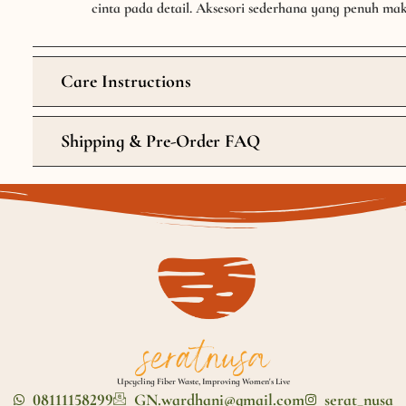
cinta pada detail. Aksesori sederhana yang penuh mak
Care Instructions
Shipping & Pre-Order FAQ
Upcycling Fiber Waste, Improving Women's Live
08111158299
GN.wardhani@gmail.com
serat_nusa