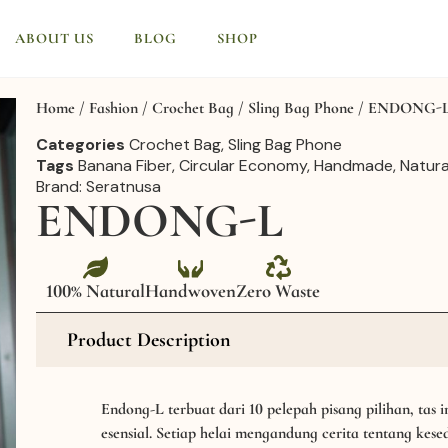
ABOUT US
BLOG
SHOP
Home
/
Fashion
/
Crochet Bag
/
Sling Bag Phone
/ ENDONG-
Categories
Crochet Bag
,
Sling Bag Phone
Tags
Banana Fiber
,
Circular Economy
,
Handmade
,
Natura
Brand:
Seratnusa
ENDONG-L
100% Natural
Handwoven
Zero Waste
Product Description
Endong-L terbuat dari 10 pelepah pisang pilihan, tas 
esensial. Setiap helai mengandung cerita tentang ke