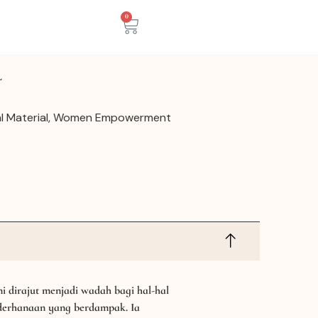
0
L
l Material
,
Women Empowerment
ini dirajut menjadi wadah bagi hal-hal
sederhanaan yang berdampak. Ia