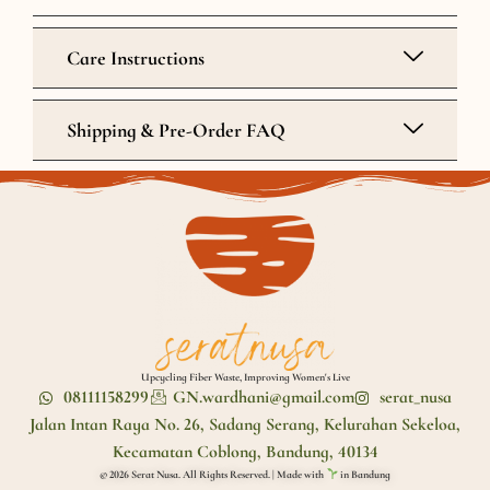
Care Instructions
Shipping & Pre-Order FAQ
Upcycling Fiber Waste, Improving Women's Live
08111158299
GN.wardhani@gmail.com
serat_nusa
Jalan Intan Raya No. 26, Sadang Serang, Kelurahan Sekeloa,
Kecamatan Coblong, Bandung, 40134
© 2026 Serat Nusa. All Rights Reserved. | Made with
in Bandung