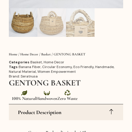
Home
/
Home Decor
/
Basket
/ GENTONG BASKET
Categories
Basket
,
Home Decor
Tags
Banana Fiber
,
Circular Economy
,
Eco Friendly
,
Handmade
,
Natural Material
,
Women Empowerment
Brand:
Seratnusa
GENTONG BASKET
100% Natural
Handwoven
Zero Waste
Product Description