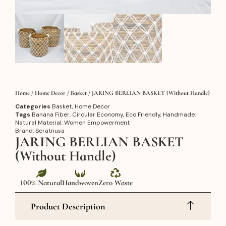
Home
/
Home Decor
/
Basket
/ JARING BERLIAN BASKET (Without Handle)
Categories
Basket
,
Home Decor
Tags
Banana Fiber
,
Circular Economy
,
Eco Friendly
,
Handmade
,
Natural Material
,
Women Empowerment
Brand:
Seratnusa
JARING BERLIAN BASKET
(Without Handle)
100% Natural
Handwoven
Zero Waste
Product Description